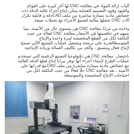
آليات إزالة المواد في معالجة CNC لها آثار كبيرة على الفوائد
والقيود وقيود التصميم للعملية.يمكن إنتاج أجزاء عالية الدقة ذات
خصائص مادية ممتازة مباشرة من ملف CADدقة و قابلية تكرار
آلات CNC تجعلها مثالية لتصنيع الأجزاء مع تحملات ضيقة.
واحدة من مزايا معالجة CNC هي مستوى عال من الأتمتة، مما
يسهم في تنافسيتها في الأسعار.معالجة CNC فعالة من حيث
التكلفة لكل من القطع المخصصة لمرة واحدة والإنتاج
المتوسطالقدرة على برمجة وتشغيل عمليات التصنيع الآلي تسمح
لإنتاج فعال ومتسق ، والحد من تكاليف العمالة وزيادة الإنتاجية.
باختصار، معالجة CNC هي تكنولوجيا التصنيع الرقمية التي تستخدم
عمليات الطرح لإنشاء أجزاء.أنها توفر مزايا إنتاج قطع الدقة العالية
مع خصائص مادية ممتازة مباشرة من ملف CADمع قدراتها على
الأتمتة ، تعد معالجة CNC حلًا فعالًا من حيث التكلفة لكل من
احتياجات الإنتاج المخصصة والمتوسطة.