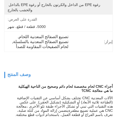
رغوة EPE من الداخل والكرتون بالخارج أو رغوة EPE بالداخل 
والخشب بالخارج
القدرة على العرض:
5000، قطعة / قطع، شهر
تصنيع الصفائح المعدنية اللحام
, 
إبراز:
تصنيع الصفائح المعدنية بالسلسلة
, 
لحام الصفيحات المقاومة للصدأ
وصف المنتج
أجزاء CNC لحام مخصصة لحام دائم وصحيح من الناحية الهيكلية
ما هي معالجة CNC؟
الآلات المعدنية CNC تختلف بشكل أساسي عن التقنيات الإضافية
(الطباعة ثلاثية الأبعاد) أو التشكيلية (تشكيل الحقن). على عكس
هذه التقنيات التي تبني أو تشكل الأجزاء طبقة تلو الأخرى ،معالجة
CNC هي عملية تصنيع مطفرةيتضمن إزالة المواد من كتلة صلبة،
تعرف باسم الفراغ أو قطعة العمل، باستخدام أدوات قطع مختلفة.