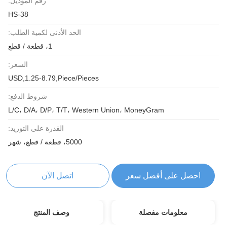
رقم الموديل:
HS-38
الحد الأدنى لكمية الطلب:
1، قطعة / قطع
السعر:
USD,1.25-8.79,Piece/Pieces
شروط الدفع:
L/C، D/A، D/P، T/T، Western Union، MoneyGram
القدرة على التوريد:
5000، قطعة / قطع، شهر
احصل على أفضل سعر
اتصل الآن
معلومات مفصلة
وصف المنتج