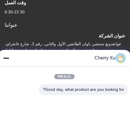
وقت العمل
8:30-22:30
عنواننا
عنوان الشركة
غوانغدونغ شنتشن باوان الطابقين الأول والثاني، رقم 3، شارع غانغزاي،
منطقة فورونغ الصناعية، مجتمع شيانشان، شارع شينكياوا،
Cherry Xu
عنوان المصنع
غوانغدونغ شنتشن باوان الطابق الأول والثاني، رقم 3، شارع غانغزاي،
منطقة فورونغ الصناعية، مجتمع شيانشان، شارع شينكيا
6:21 PM
تيل
Good day, what product are you looking for?
86-0755-27097532-8:30
الصين جودة جيدة خدمة التصنيع باستخدام الحاسب الآلي المخصصة