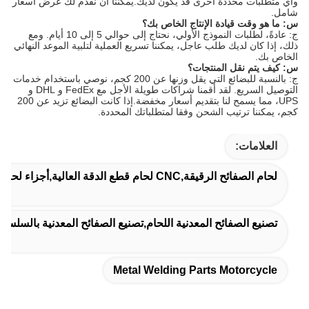
وأي متطلبات محددة أخرى قد يكون لديك.يمكننا أن نقدم لك عرض أسعار
شامل.
س: ما هو وقت قيادة الإنتاج الخاص بك؟
ج: عادةً، لطلبات النموذج الأولي، نحتاج إلى حوالي 5 إلى 10 أيام. ومع
ذلك، إذا كان لديك طلب عاجل، يمكننا تسريع العملية لتلبية الموعد النهائي
الخاص بك.
س: كيف يتم نقل المنتجات؟
ج: بالنسبة للبضائع التي يقل وزنها عن 200 كجم، نوصي باستخدام خدمات
التوصيل السريع. لقد أقمنا شراكات طويلة الأجل مع FedEx و DHL و
UPS، مما يسمح لنا بتقديم أسعار مخفضة.إذا كانت البضائع تزيد عن 200
كجم، يمكننا ترتيب الشحن وفقا لمتطلباتك المحددة.
العلامات:
لحام الصفائح الرقيقة,CNC لحام قطع الدقة العالية,أجزاء لحام معدني دراجة نارية
تصنيع الصفائح المعدنية اللحام,تصنيع الصفائح المعدنية بالسلسلة
Metal Welding Parts Motorcycle