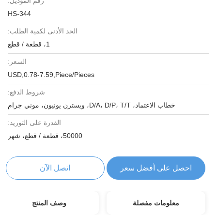
رقم الموديل:
HS-344
الحد الأدنى لكمية الطلب:
1، قطعة / قطع
السعر:
USD,0.78-7.59,Piece/Pieces
شروط الدفع:
خطاب الاعتماد، D/A، D/P، T/T، ويسترن يونيون، موني جرام
القدرة على التوريد:
50000، قطعة / قطع، شهر
احصل على أفضل سعر
اتصل الآن
معلومات مفصلة
وصف المنتج