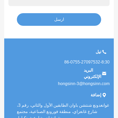
ارسل
تيل
86-0755-27097532-8:30
البريد

الإلكتروني
hongsinn-3@hongsinn.com

إضافة
غوانغدونغ شنتشن باوان الطابقين الأول والثاني، رقم 3،
شارع غانغزاي، منطقة فورونغ الصناعية، مجتمع
شيانشان، شارع شينكياوا،