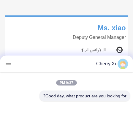
Ms. xiao
Deputy General Manager
الـ (واتس اب):
+18903029137
Cherry Xu
وي تشات:
+18903029137
9:37 PM
البريد الإلكتروني :
Good day, what product are you looking for?
hongsinn-3@hongsinn.com
الهاتف:
18903029137