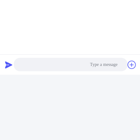
Ms. Li
sales
الـ (واتس اب):
+15638901561
البريد الإلكتروني :
hongsinn-mm@hongsinn.com
الهاتف:
156 3890 1561
Photo
Video Call
Mr. Xie
Audio Call
General Manager