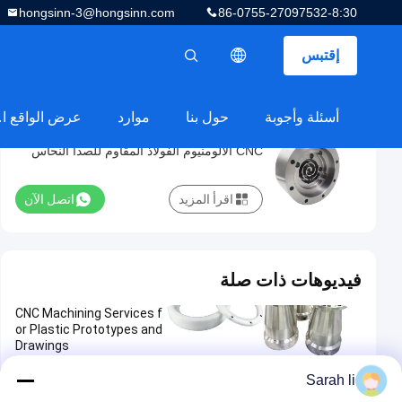
hongsinn-3@hongsinn.com
86-0755-27097532-8:30
إقتبس
描述
أسئلة وأجوبة
حول بنا
موارد
عرض 
الخدمات الكبيرة الموثوقة 5 محورات معالجة
الخدمات
CNC الألومنيوم الفولاذ المقاوم للصدأ النحاس
الكبيرة
التيتانيوم البلاستيك
الموثوقة
اقرأ المزيد
اتصل الآن
5
محورات
معالجة
فيديوهات ذات صلة
CNC
الألومنيوم
CNC Machining Services f
or Plastic Prototypes and
الفولاذ
Drawings
المقاوم
Sarah li
أجزاء تحول CNC
2025-11-12
للصدأ
00:15