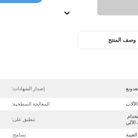
وصف المنتج
غدونغ
إصدار الشهادات:
لآلات
المعالجة السطحية:
OEM/ODM التصنيع باستخدام 
تنطبق على:
الآلي
لعينة
تسامح: