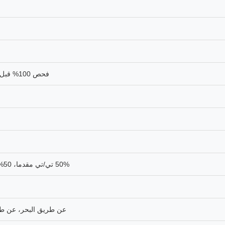
فحص 100% قبل الشحن (CMM، جهاز العرض، المقياس وأدوات الفحص الأخرى)
50% تي/تي مقدما، 50% قبل الشحن. قبول T/T، L/C، الضمان، باي بال، ويسترن يونيون
عن طريق البحر، عن طريق الجو، عن طريق 