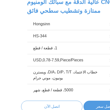
أجزاء خراطة CNC عالية الدقة مع سبائك ألومنيوم
ممتازة وتشطيب سطحي فائق
Hongsinn
HS-344
1، قطعة / قطع
USD,0.78-7.59,Piece/Pieces
خطاب الاعتماد، D/A، D/P، T/T، ويسترن
يونيون، موني جرام
5000، قطعة / قطع، شهر
ضل سعر
اتصل الآن