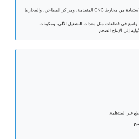
نحن متخصصون في توفير الأجزاء المحولة الدقيقة، والأجزاء المحولة من سبائك الألومنيوم، وخدمات الخراطة CNC لسبائك الألومنيوم. من خلال الاستفادة من مخارط CNC المتقدمة، ومراكز المطاحن، والمخارط
 نطاق واسع في قطاعات مثل معدات التشغيل الآلي، ومكونات
لية إلى الإنتاج الضخم.
طع غير المنتظمة.
تج.