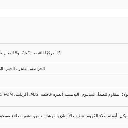
15 مركزًا للتنصت CNC، و18 مخارط CNC، و25 مخرطة آلية، و4 MAZAK بخمسة محاور CNC، إلخ.
الخراطة، الطحن، الحفر، التنصت، التخريش، ال
نيكل، أنودة، طلاء الكروم، تنظيف الأسنان بالفرشاة، تلميع، تشويه، طلاء مسحوق،