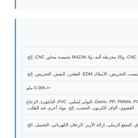
أسلاك EDM، الطحن، النقش، التخريش، إلخ.
+/-0.005 ملم
النحاس، الفولاذ، الألومنيوم، النحاس، الفولاذ المقاوم للصدأ، التيتانيوم، البلاستيك (نظرة خاطفة، ABS، أكريليك، Delrin، PP، PMMA، PC، POM، البولي إيثيلين، PVC، النايلون)، الزجاج
العضوي، ألياف الكربون، الخشب، إلخ. مواد أخرى عند الطلب.
 السفع الرملي، إزالة الأزيز، الرحلان الكهربائي، التخميل، الخ.