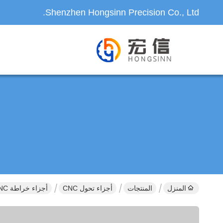
Shenzhen Hongsinn Precision Co., Ltd.
المنزل
المنتجات
أجزاء تحول CNC
أجزاء خراطة CNC عالية الدقة مع سبائك ألومنيوم ممتازة وتشطيب سطحي فائق