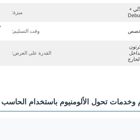
التصنيع باستخدام الحاسب الآلي + 
ميزة:
Debu
خصص
وقت التسليم:
رغوة EPE من الداخل والكرتون 
بالخارج أو رغوة EPE بالداخل 
القدرة على العرض:
لخارج
وم وخدمات تحول الألومنيوم باستخدام الحاسب ا