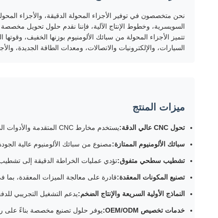
السويسرية، وخطوط الإنتاج الآلية، فإننا نقدم حلول تحويل مخصصة عال
تتميز الأجزاء المحولة من سبائك الألومنيوم بوزنها الخفيف، وقوتها
السيارات، والإلكترونيات والاتصالات، ومعدات الطاقة الجديدة، والأجهز
ميزات المنتج
تحول CNC عالي الدقة:
يستخدم مخارط CNC المتقدمة والأدوات الدقيقة لتحقيق الأشكال الهندسية المعقدة والتفاوتات الضيقة للأبعاد.
سبائك الألومنيوم الممتازة:
مصنوع من سبائك الألومنيوم عالية الجودة مثل 6061 و7075، مما يوفر توازنًا بين خصائص الوزن الخفيف و
تشطيب سطحي متفوق:
تؤدي عمليات الخراطة الدقيقة إلى تشطيب 
تصنيع المكونات المعقدة:
قادرة على معالجة الميزات المعقدة، بما في
النماذج الأولية السريعة والإنتاج الضخم:
يدعم التشغيل التجريبي للدف
خدمات تخصيص OEM/ODM:
يوفر حلول تصنيع مخصصة بناءً على رس