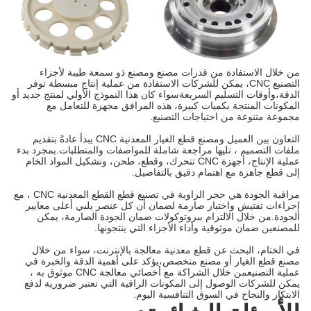
من خلال الاستفادة من قدرات مصنع ومصنع ذو سمعة طيبة لأجزاء
التصنيع CNC، يمكن للشركات الاستفادة من عملية إنتاج مبسطة توفر
الدقة،وأوقات التسليم السريعةسواء كان هذا النموذج الأولي لمنتج جديد أو
المكونات المنتجة بكميات كبيرة، هذه المرافق مجهزة للتعامل مع
مجموعة متنوعة من احتياجات التصنيع.
التعاون بين العميل ومصنع قطع الغيار المعدنية CNC يبدأ عادةً بتقديم
ملفات التصميم ، تليها مراجعة شاملة للمواصفات والمتطلبات.بمجرد بدء
عملية الإنتاج، أجهزة CNC تتحرك، وقطع، طحن، وتشكيل المواد الخام
إلى قطع جاهزة مع اهتمام دقيق بالتفاصيل.
مراقبة الجودة هي حجر الزاوية في تصنيع قطع القطع المعدنية CNC ، مع
إجراءات تفتيش واختبار صارمة لضمان أن كل عنصر يلبي أعلى معايير
الجودة.من خلال الالتزام ببروتوكولات ضمان الجودة الصارمة، يمكن
للمصنعين ضمان موثوقية وأداء الأجزاء التي ينتجونها.
في الختام، البحث عن قطع معدنية معالجة بالإنترنت، سواء من خلال
مصنع قطع الغيار أو مصنع متخصص،يؤكد على أهمية الدقة والخبرة في
عملية التصنيعمن خلال الشراكة مع أخصائي معالجة CNC موثوق به ،
يمكن للشركات الوصول إلى المكونات الراقية التي تعتبر ضرورية لدفع
الابتكار والنجاح في السوق التنافسية اليوم.