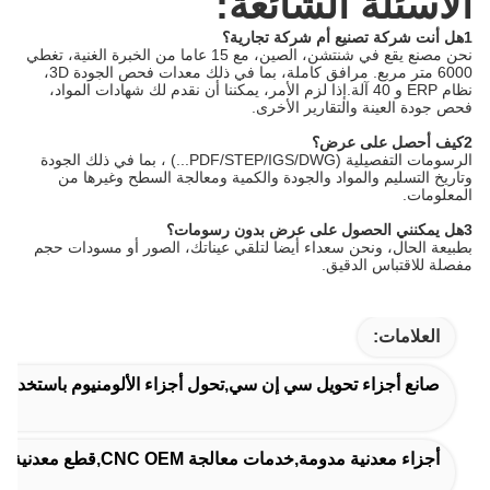
الأسئلة الشائعة:
1هل أنت شركة تصنيع أم شركة تجارية؟
نحن مصنع يقع في شنتشن، الصين، مع 15 عاما من الخبرة الغنية، تغطي
6000 متر مربع. مرافق كاملة، بما في ذلك معدات فحص الجودة 3D،
نظام ERP و 40 آلة.إذا لزم الأمر، يمكننا أن نقدم لك شهادات المواد،
فحص جودة العينة والتقارير الأخرى.
2كيف أحصل على عرض؟
الرسومات التفصيلية (PDF/STEP/IGS/DWG...) ، بما في ذلك الجودة
وتاريخ التسليم والمواد والجودة والكمية ومعالجة السطح وغيرها من
المعلومات.
3هل يمكنني الحصول على عرض بدون رسومات؟
بطبيعة الحال، ونحن سعداء أيضا لتلقي عيناتك، الصور أو مسودات حجم
مفصلة للاقتباس الدقيق.
العلامات:
صانع أجزاء تحويل سي إن سي,تحول أجزاء الألومنيوم باستخدام ال
أجزاء معدنية مدومة,خدمات معالجة CNC OEM,قطع معدنية عالية الدقة