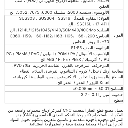
الأسلاك ، الطابع ، معالجة الإفراج الكهربائي (EDM) ، صب
الحقن
الألومنيوم: سلسلة 2000، سلسلة 6000، 7075، 5052، الخ
الفولاذ المقاوم للصدأ: SUS303 ، SUS304 ، SS316 ،
SS316L ، 17-4PH ، الخ
الصلب: 1214L/1215/1045/4140/SCM440/40CrMo، الخ
المواد
النحاس: 260، C360، H59، H60، H62، H63، H65، H68،
H70، البرونز، النحاس
التيتانيوم: الصف F1-F5
البلاستيك: الأسيتال / POM / PA / النيلون / PC / PMMA / PVC
/ PU / أكريليك / ABS / PTFE / PEEK الخ
المزخرفة، المزخرفة بالخرز، الشاشة الحريرية، طلاء PVD،
معالجة
زنك / نيكل / كروم / التيتانيوم، الفرشاة، الطلاء، الغطاء
السطح
بالمسحوق، التجاوز، الإلكتروفوريسيس، البوليسة الكهربائية،
Knurl،الليزر / الحفر / الحفر الخ.
التسامح
±0.01 ~ ±0.005mm
خشونة
مين را 0.1 ~ 3.2
سطح
يعمل مصنع قطع الغيار المعدنية CNC كمركز لإنتاج مجموعة واسعة من
المكونات باستخدام تكنولوجيا التحكم العددي الحاسوبي (CNC).هذه
المرافق مجهزة بأجهزة متقدمة و عاملين ماهرين يمكنهم تحويل المواد
الخام إلى أجزاء معدنية معقدة بدقة و استمرارية استثنائية.