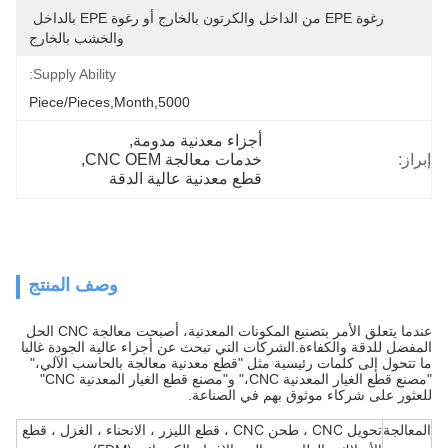
رغوة EPE من الداخل والكرتون بالخارج أو رغوة EPE بالداخل 
والخشب بالخارج
Supply Ability:
5000,Piece/Pieces,Month
أجزاء معدنية مدومة
, 
إبراز:
خدمات معالجة CNC OEM
, 
قطع معدنية عالية الدقة
وصف المنتج
عندما يتعلق الأمر بتصنيع المكونات المعدنية، أصبحت معالجة CNC الحل
المفضل للدقة والكفاءة.الشركات التي تبحث عن أجزاء عالية الجودة غالبا
ما تتحول إلى كلمات رئيسية مثل "قطع معدنية معالجة بالحاسب الآلي،"
"مصنع قطع الغيار المعدنية CNC،" و"مصنع قطع الغيار المعدنية CNC"
للعثور على شركاء موثوق بهم في الصناعة.
المعالجة
تحويل CNC ، طحن CNC ، قطع الليزر ، الانحناء ، الغزل ، قطع