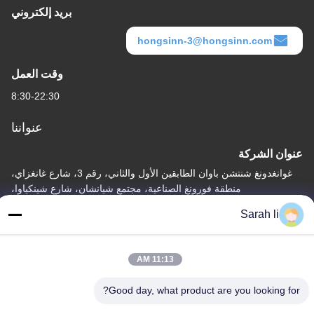
بريد إلكتروني
hongsinn-3@hongsinn.com
وقت العمل
8:30-22:30
عنواننا
عنوان الشركة
غوانغدونغ شنتشن باوان الطابقين الأول والثاني، رقم 3، شارع غانغزاي،
منطقة فورونغ الصناعية، مجتمع شيانشان، شارع شينكياوا،
Sarah li
عنوان المصنع
غوانغدونغ شنتشن باوان الطابق الأول والثاني، رقم 3، شارع غانغزاي،
منطقة فورونغ الصناعية، مجتمع شيانشان، شارع شينكيا
11:13 AM
تيل
Good day, what product are you looking for?
86-0755-27097532-8:30