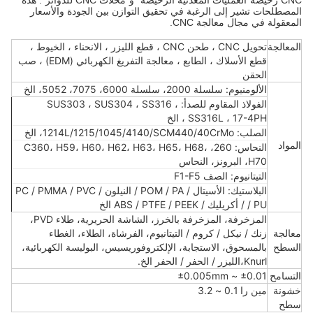
CNC رخيصة"العمليات المعدنية الرخيصة" و"محلات CNC للدوائر". هذه
المصطلحات تشير إلى الرغبة في تحقيق التوازن بين الجودة والأسعار
المعقولة في مجال معالجة CNC.
المعالجة
تحويل CNC ، طحن CNC ، قطع الليزر ، الانحناء ، الخيوط ،
قطع الأسلاك ، الطابع ، معالجة التفريغ الكهربائي (EDM) ، صب
الحقن
الألومنيوم: سلسلة 2000، سلسلة 6000، 7075، 5052، الخ
الفولاذ المقاوم للصدأ: SUS303 ، SUS304 ، SS316 ،
SS316L ، 17-4PH ، الخ
الصلب: 1214L/1215/1045/4140/SCM440/40CrMo، الخ
المواد
النحاس: 260، C360، H59، H60، H62، H63، H65، H68،
H70، البرونز، النحاس
التيتانيوم: الصف F1-F5
البلاستيك: الأسيتال / POM / PA / النيلون / PC / PMMA / PVC
/ PU / أكريليك / ABS / PTFE / PEEK الخ
المزخرفة، المزخرفة بالخرز، الشاشة الحريرية، طلاء PVD،
معالجة
زنك / نيكل / كروم / التيتانيوم، الفرشاة، الطلاء، الغطاء
السطح
بالمسحوق، الاستجابة، الإلكتروفوريسيس، البوليسة الكهربائية،
Knurl،الليزر / الحفر / الحفر الخ.
التسامح
±0.01 ~ ±0.005mm
خشونة
مين را 0.1 ~ 3.2
سطح