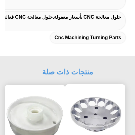
حلول معالجة CNC بأسعار معقولة,حلول معالجة CNC فعالة من حيث التكلفة,حلول معالجة CNC مناسبة للميزانية
Cnc Machining Turning Parts
منتجات ذات صلة