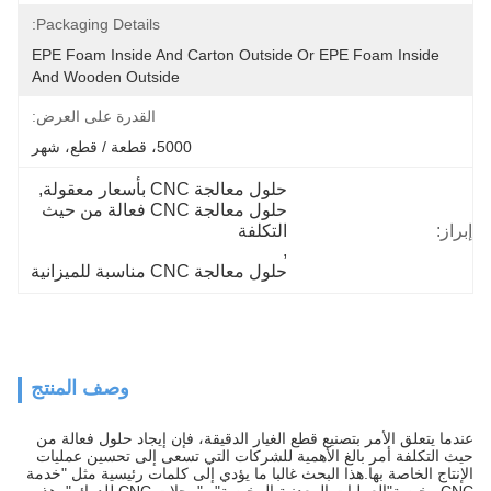
Packaging Details:
EPE Foam Inside And Carton Outside Or EPE Foam Inside 
And Wooden Outside
القدرة على العرض:
5000، قطعة / قطع، شهر
حلول معالجة CNC بأسعار معقولة
, 
حلول معالجة CNC فعالة من حيث 
إبراز:
التكلفة
, 
حلول معالجة CNC مناسبة للميزانية
وصف المنتج
عندما يتعلق الأمر بتصنيع قطع الغيار الدقيقة، فإن إيجاد حلول فعالة من
حيث التكلفة أمر بالغ الأهمية للشركات التي تسعى إلى تحسين عمليات
الإنتاج الخاصة بها.هذا البحث غالبا ما يؤدي إلى كلمات رئيسية مثل "خدمة