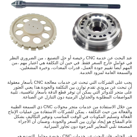
عند البحث عن خدمة CNC رخيصة أو حل التصنيع ، من الضروري النظر
في عوامل خارج السعر فقط. في حين أن التكلفة هي اعتبار مهم ،من
المهم أيضاً تقييم جودة العمل، قدرات المعدات، وخبرة المشغلين،
والسمعة العامة لمزود الخدمة.
يجب على الشركات التي تبحث عن خدمات معالجة CNC بأسعار معقولة
أن تبحث عن مزودي تقدم توازن بين التكلفة والجودة.هذا يعني العثور
على متجر للدوائر التي يمكن أن توفر قطع الدقة بأسعار تنافسية، تلبية
المواصفات المطلوبة والجداول الزمنية دون التنازل عن الصناعة.
من خلال الاستفادة من خدمات متجر محولات CNC ذي السمعة الطيبة
والفعالة من حيث التكلفة ، يمكن للشركات الاستفادة من عمليات الإنتاج
الفعالة وتسليم المكونات في الوقت المناسب وتوفير التكاليف بشكل
عام.المفتاح هو إيجاد توازن بين السعر والجودة، وضمان أن الأجزاء
المصنعة تلبي المعايير المرجوة دون تجاوز الميزانية.
في الختام، فإن البحث عن خدمات CNC رخيصة وحلول التصنيع هو