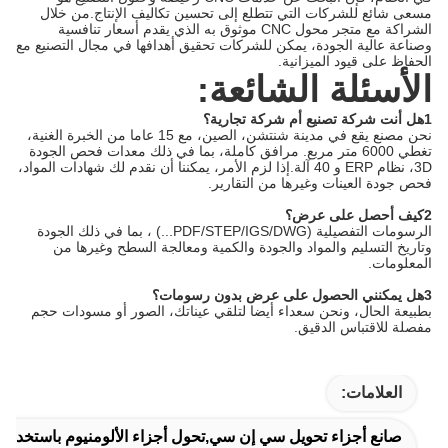
مسعى شائع للشركات التي تتطلع إلى تحسين تكاليف الإنتاج.من خلال
الشراكة مع متجر محول CNC موثوق به الذي يقدم أسعار تنافسية
وصناعة عالية الجودة، يمكن للشركات تحقيق أهدافها في مجال التصنيع مع
الحفاظ على قيود الميزانية.
الأسئلة الشائعة:
1هل أنت شركة تصنيع أم شركة تجارية؟
نحن مصنع يقع في مدينة شنتشن، الصين، مع 15 عاما من الخبرة الغنية،
تغطي 6000 متر مربع. مرافق كاملة، بما في ذلك معدات فحص الجودة
3D، نظام ERP و 40 آلة.إذا لزم الأمر، يمكننا أن نقدم لك شهادات المواد،
فحص جودة العينات وغيرها من التقارير.
2كيف أحصل على عرض؟
الرسومات التفصيلية (PDF/STEP/IGS/DWG...) ، بما في ذلك الجودة
وتاريخ التسليم والمواد والجودة والكمية ومعالجة السطح وغيرها من
المعلومات.
3هل يمكنني الحصول على عرض بدون رسومات؟
بطبيعة الحال، ونحن سعداء أيضا لتلقي عيناتك، الصور أو مسودات حجم
مفصلة للاقتباس الدقيق.
العلامات:
صانع أجزاء تحويل سي إن سي,تحول أجزاء الألومنيوم باستخدام ال