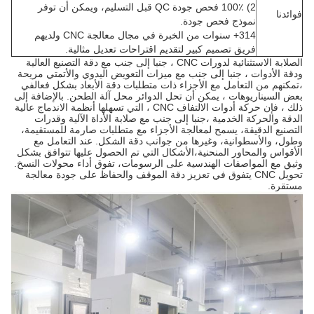
2) 100٪ فحص جودة QC قبل التسليم، ويمكن أن توفر
فوائدنا
نموذج فحص جودة.
314+ سنوات من الخبرة في مجال معالجة CNC ولديهم
فريق تصميم كبير لتقديم اقتراحات تعديل مثالية.
الصلابة الاستثنائية لدورات CNC ، جنبا إلى جنب مع دقة التصنيع العالية
ودقة الأدوات ، جنبا إلى جنب مع ميزات التعويض اليدوي والأتمتي مريحة
،تمكنهم من التعامل مع الأجزاء ذات متطلبات دقة الأبعاد بشكل فعالفي
بعض السيناريوهات ، يمكن أن تحل الدوائر محل آلة الطحن. بالإضافة إلى
ذلك ، فإن حركة أدوات الالتفاف CNC ، التي تسهلها أنظمة الاندماج عالية
الدقة والحركة الخدمية ،جنبا إلى جنب مع صلابة الأداة الآلية وقدرات
التصنيع الدقيقة، يسمح لمعالجة الأجزاء مع متطلبات صارمة للمستقيمة،
وطول، والأسطوانية، وغيرها من جوانب دقة الشكل. عند التعامل مع
الأقواس والمحاور المنحنية،الأشكال التي تم الحصول عليها تتوافق بشكل
وثيق مع المواصفات الهندسية على الرسومات، تفوق أداء محولات النسخ.
تحويل CNC يتفوق في تعزيز دقة الموقف والحفاظ على جودة معالجة
مستقرة.