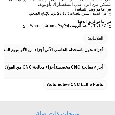
نتمكن من الرد على استفسارك بأولوية.
س: ما هو وقت التسليم؟
ج: في غضون أسبوع للعينات ؛ 15-25 يوما للإنتاج الضخم.
س: ما هو فريق الدفع؟
ج: T / T ، L / C عند الرؤية ، Western Union ، PayPal ، إلخ.
العلامات:
أجزاء تحول باستخدام الحاسب الآلي,أجزاء من الألومنيوم المص
أجزاء معالجة CNC مخصصة,أجزاء معالجة CNC من الفولاذ المقاوم للصدأ,أجزاء للآلات الحاسوبية للصفائح من الألومنيوم
Automotive CNC Lathe Parts
منتجات ذات صلة