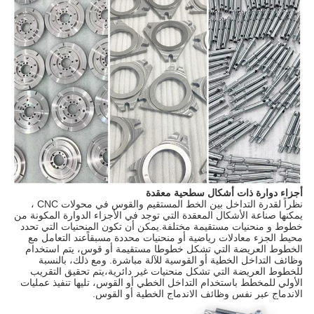
أجزاء دوارة ذات أشكال سطحية معقدة
نظراً لقدرة التداخل بين الخط المستقيم والقوس في محولات CNC ،
يمكنها صناعة الأشكال المعقدة التي توجد في الأجزاء الدوارة المكونة من
خطوط و منحنيات مستقيمة مختلفة.يمكن أن تكون المنحنيات التي تحدد
محيط الجزء معادلات رياضية أو منحنيات محددة مسبقاًعند التعامل مع
الخطوط العريضة التي تشكل خطوطا مستقيمة أو قوس، يتم استخدام
وظائف التداخل الخطية أو القوسية للآلة مباشرة. ومع ذلك، بالنسبة
للخطوط العريضة التي تشكل منحنيات غير دائرية،يتم تحقيق التقريب
الأولي للمخطط باستخدام التداخل الخطي أو القوس، تليها تنفيذ عمليات
الاندماج عبر نفس وظائف الاندماج الخطية أو القوس.