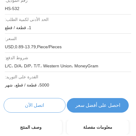
رقم الموديل:
HS-532
الحد الأدنى لكمية الطلب:
1، قطعة / قطع
السعر:
USD,0.89-13.79,Piece/Pieces
شروط الدفع:
L/C، D/A، D/P، T/T، Western Union، MoneyGram
القدرة على التوريد:
5000، قطعة / قطع، شهر
احصل على أفضل سعر
اتصل الآن
معلومات مفصلة
وصف المنتج