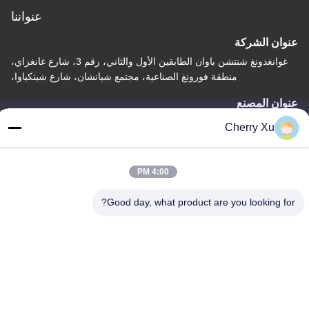
عنواننا
عنوان الشركة
غوانغدونغ شنتشن باوان الطابقين الأول والثاني، رقم 3، شارع غانغزاي،
منطقة فورونغ الصناعية، مجتمع شيانشان، شارع شينكياوا،
عنوان المصنع
غوانغدونغ شنتشن باوان الطابق الأول والثاني، رقم 3، شارع غانغزاي،
Cherry Xu
منطقة فورونغ الصناعية، مجتمع شيانشان، شارع شينكيا
تيل
4:00 PM
86-0755-27097532-8:30
Good day, what product are you looking for?
الصين جودة جيدة خدمة التصنيع باستخدام الحاسب الآلي المخصصة
المورد. حقوق الطبع والنشر © -2026 Shenzhen Hongsinn Precision
Co., Ltd. جميع الحقوق محفوظة