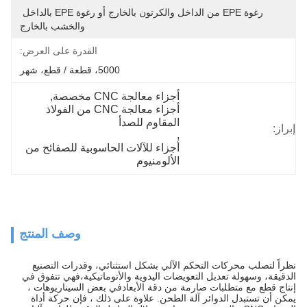
رغوة EPE من الداخل والكرتون بالخارج أو رغوة EPE بالداخل 
والخشب بالخارج
القدرة على العرض:
5000، قطعة / قطع، شهر
أجزاء معالجة CNC مخصصة
, 
أجزاء معالجة CNC من الفولاذ 
المقاوم للصدأ
إبراز:
, 
أجزاء للآلات الحاسوبية للصفائح من 
الألومنيوم
وصف المنتج
نظراً لتصلب محركات التحكم الآلي بشكل استثنائي، وقدرات التصنيع
الدقيقة، وسهولة تعديل التعويضات اليدوية والأتوماتيكية،فهي تتفوق في
إنتاج قطع مع متطلبات صارمة من دقة الأبعادفي بعض السيناريوهات ،
يمكن أن تستبدل الدوائر آلة الطحن. علاوة على ذلك ، فإن حركة أداة