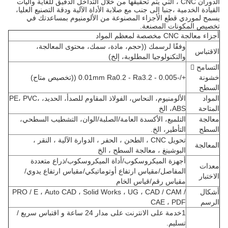
الدوران CNC ، التي يتم تحقيقها من خلال التداخل الدقيق للغاية وآليات
القيادة الخدمية ،جنبا إلى جنب مع صلابة الأداة الآلية ودقة التصنيع العليا،
يسمح لموردي قطع الأجزاء المصنوعة من الألومنيوم بمساعدتك في
تخصيص المكونات المصنعة.
أجزاء معالجة CNC مخصصة لمعظم المواد
وفقًا لرسمك ((حجم، مادة، سمك، محتوى المعالجة،
الاقتباس
والتكنولوجيا المطلوبة، إلخ)
التسامح 
خشونة
+/-0.005 - 0.01mm Ra0.2 - Ra3.2 ((تخصيص متاح)
السطح
المواد
الألومنيوم، النحاس، الفولاذ المقاوم للصدأ، الحديد، PE، PVC،
المتاحة
ABS، الخ
معالجة
التلميع، الأكسدة العامة/الصلبة/الوان، التشطيب السطحي،
السطح
التأطير، الخ.
تحويل CNC ، الطحن ، الحفر ، الدوارة الآلية ، النقر ،
المعالجة
البوشينغ ، معالجة السطح ، الخ
أجهزة الميكروسكوب/أداة الميكروسكوب/ذراع متعددة
معدات
المفاصل/مقياس ارتفاع أوتوماتيكي/مقياس ارتفاع يدوي/
الاختبار
مقياس رقم/قياس الخام
أشكال
PRO / E ، Auto CAD ، Solid Works ، UG ، CAD / CAM /
الرسم
CAE ، PDF
1خدمة على الانترنت على مدار 24 ساعة و اقتباس سريع /
تسليم.