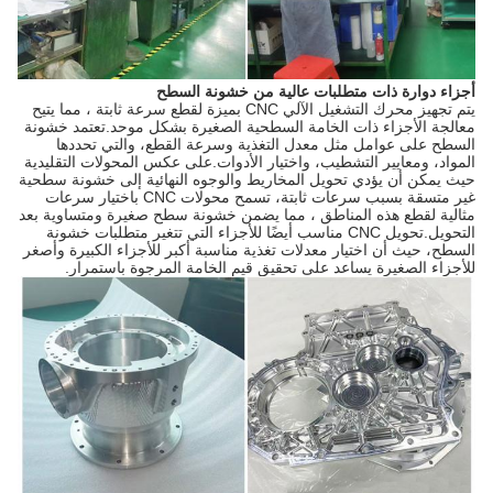
أجزاء دوارة ذات متطلبات عالية من خشونة السطح
يتم تجهيز محرك التشغيل الآلي CNC بميزة لقطع سرعة ثابتة ، مما يتيح
معالجة الأجزاء ذات الخامة السطحية الصغيرة بشكل موحد.تعتمد خشونة
السطح على عوامل مثل معدل التغذية وسرعة القطع، والتي تحددها
المواد، ومعايير التشطيب، واختيار الأدوات.على عكس المحولات التقليدية
حيث يمكن أن يؤدي تحويل المخاريط والوجوه النهائية إلى خشونة سطحية
غير متسقة بسبب سرعات ثابتة، تسمح محولات CNC باختيار سرعات
مثالية لقطع هذه المناطق ، مما يضمن خشونة سطح صغيرة ومتساوية بعد
التحويل.تحويل CNC مناسب أيضًا للأجزاء التي تتغير متطلبات خشونة
السطح، حيث أن اختيار معدلات تغذية مناسبة أكبر للأجزاء الكبيرة وأصغر
للأجزاء الصغيرة يساعد على تحقيق قيم الخامة المرجوة باستمرار.