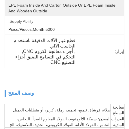
EPE Foam Inside And Carton Outside Or EPE Foam Inside 
And Wooden Outside
Supply Ability:
5000,Piece/Pieces,Month
قطع غيار الآلات الدقيقة باستخدام 
الحاسب الآلي
إبراز:
, 
أجزاء معالجة الكروم CNC
, 
التحكم في التسامح الضيق أجزاء 
التصنيع CNC
وصف المنتج
معالجة
طلاء، فرشاة، تلميع، تجميد، رملة، كرنر، أو متطلبات العميل
السطح
القدرات
المعدن: سبيكة الألومنيوم، الفولاذ المقاوم للصدأ، النحاس،
المادية
النحاس، الفولاذ الأداة، الفولاذ الكربوني، الحديد، البلاستيك، الخ