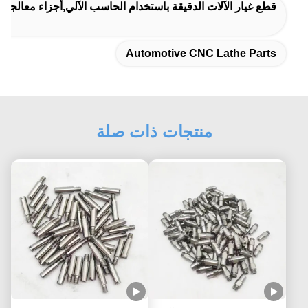
قطع غيار الآلات الدقيقة باستخدام الحاسب الآلي,أجزاء معالجة الكروم CNC,التحكم في التسامح الضيق أجزاء ال
Automotive CNC Lathe Parts
منتجات ذات صلة