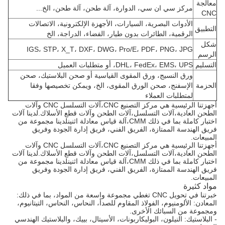
معالجة
مركز سي ان سي، الدوارة، آلة طحن، آلة طحن، الخ...
CNC
الأدوات البصرية، السيارات، الأجهزة الإلكترونية، الاتصالات
التطبيق
الرقمية، الطائرات بدون طيار، الفضاء، الدراجة، الخ
شكل
IGS، STP، X_T، DXF، DWG، Pro/E، PDF، PNG، JPG
الرسم
التسليم
DHL، FedEx، EMS، UPS، أو متطلبات العميل
ورق النسيج، ورق المقوى القياسية أو صحن البلاستيك، صحن
الحزمة
الإسفنج، صحن الورق المقوى، الخ، ويمكن تخصيصها وفقا
لمتطلبات العملاء
أجهزتنا الرئيسية هي مركز التصنيع CNC،آلات التسلسل CNC وآلات
الطحن العادية،آلات التسلسل،آلات الطحن وآلات قطع الأسلاك.لدينا آلات
اختبار كاملة بما في ذلك CMM،آلة قياس معادلة اثنينلدينا مجموعة من
فريق الهندسة الممتازة، الفريق الفني، فريق إدارة الجودة وفريق
المبيعات.
أجهزتنا الرئيسية هي مركز التصنيع CNC،آلات التسلسل CNC وآلات
الطحن العادية،آلات التسلسل،آلات الطحن وآلات قطع الأسلاك.لدينا آلات
اختبار كاملة بما في ذلك CMM،آلة قياس معادلة اثنينلدينا مجموعة من
فريق الهندسة الممتازة، الفريق الفني، فريق إدارة الجودة وفريق
المبيعات.
مواد كثيرة
خبرتنا في تحويل CNC تغطي مجموعة واسعة من المواد، بما في ذلك:
المعادن: الألومنيوم، الفولاذ المقاوم للصدأ، النحاس، النحاس، التيتانيوم،
ومجموعة من السبائك الأخرى.
- البلاستيك: النيلون، البوليكاربونات، الأسيتال، بييك، والبلاستيك الهندسي