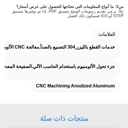
س3: ما أنواع المعلومات التي تحتاجها للحصول على عرض أسعار؟
ج3: يرجى تقديم رسومات المنتج بتنسيق PDF، إذا تم توفيرها بتنسيق
STEP أو IGS فسيكون ذلك أفضل.
العلامات:
خدمات القطع بالليزر,304 التصنيع بالصدأ,معالجة CNC الألومنيوم المضغوط
جزء تحول الألومنيوم باستخدام الحاسب الآلي,الصفيحة المعدنية ط
CNC Machining Anodized Aluminum
منتجات ذات صلة