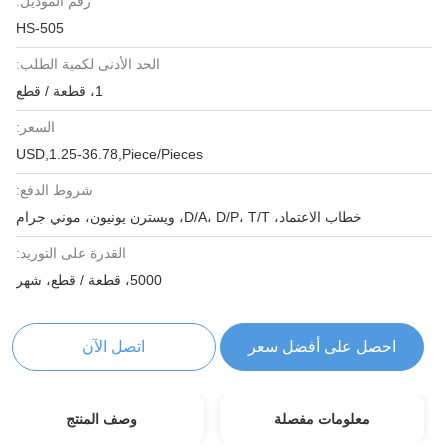
رقم الموديل:
HS-505
الحد الأدنى لكمية الطلب:
1، قطعة / قطع
السعر:
USD,1.25-36.78,Piece/Pieces
شروط الدفع:
خطاب الاعتماد، D/A، D/P، T/T، ويسترن يونيون، موني جرام
القدرة على التوريد:
5000، قطعة / قطع، شهر
احصل على أفضل سعر
اتصل الآن
معلومات مفصلة
وصف المنتج