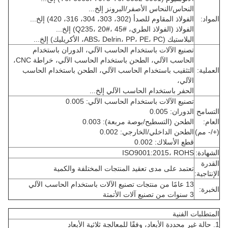
النحاس/النحاس الأصفر/البرونز إلخ...
المواد:
الفولاذ المقاوم للصدأ (302، 303، 304، 316، 420) إلخ...
الفولاذ (الفولاذ الطري، Q235، 20#، 45#) إلخ...
البلاستيك (ABS، Delrin، PP، PE، PC، الأكريليك) إلخ...
تصنيع الآلات باستخدام الحاسب الآلي، الدوران باستخدام
الحاسب الآلي، الطحن باستخدام الحاسب الآلي، خراطة CNC،
العملية:
التثقيب باستخدام الحاسب الآلي، الطحن باستخدام الحاسب
الآلي،
الحفر باستخدام الحاسب الآلي إلخ...
تصنيع الآلات باستخدام الحاسب الآلي: 0.005
التسامح
الدوران: 0.005
العام:
الطحن (التسطيح/بوصة مربعة): 0.003
(+/- مم)
الطحن الداخلي/الخارجي: 0.002
قطع الأسلاك: 0.002
الشهادة:
ISO9001:2015، ROHS
القدرة
تعتمد على مدى تعقيد المنتجات المختلفة والكمية
الإنتاجية:
13 عامًا من منتجات تصنيع الآلات باستخدام الحاسب الآلي
الخبرة:
3 سنوات من تصنيع آلات الأتمتة
المتطلبات الفنية
1. حالة غير محددة الأبعاد، وفقًا للمعالجة ثلاثية الأبعاد