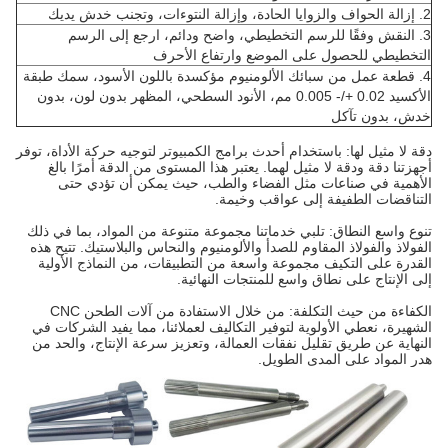
2. إزالة الحواف والزوايا الحادة، وإزالة النتوءات، وتجنب خدش يديك
3. النقش وفقًا للرسم التخطيطي، واضح ودائم، ارجع إلى الرسم
التخطيطي للحصول على الموضع وارتفاع الأحرف
4. قطعة عمل من سبائك الألومنيوم مؤكسدة باللون الأسود، سمك طبقة
الأكسيد 0.02 +/- 0.005 مم، الأنود السطحي، المظهر بدون لون، بدون
خدش، بدون تآكل
دقة لا مثيل لها: باستخدام أحدث برامج الكمبيوتر لتوجيه حركة الأداة، توفر
أجهزتنا دقة ودقة لا مثيل لهما. يعتبر هذا المستوى من الدقة أمرًا بالغ
الأهمية في صناعات مثل الفضاء والطب، حيث يمكن أن تؤدي حتى
التناقضات الطفيفة إلى عواقب وخيمة.
تنوع واسع النطاق: تلبي خدماتنا مجموعة متنوعة من المواد، بما في ذلك
الفولاذ والفولاذ المقاوم للصدأ والألومنيوم والنحاس والبلاستيك. تتيح هذه
القدرة على التكيف مجموعة واسعة من التطبيقات، من النماذج الأولية
إلى الإنتاج على نطاق واسع للمنتجات النهائية.
الكفاءة من حيث التكلفة: من خلال الاستفادة من آلات الطحن CNC
الشهيرة، نعطي الأولوية لتوفير التكاليف لعملائنا، مما يفيد الشركات في
النهاية عن طريق تقليل نفقات العمالة، وتعزيز سرعة الإنتاج، والحد من
هدر المواد على المدى الطويل.