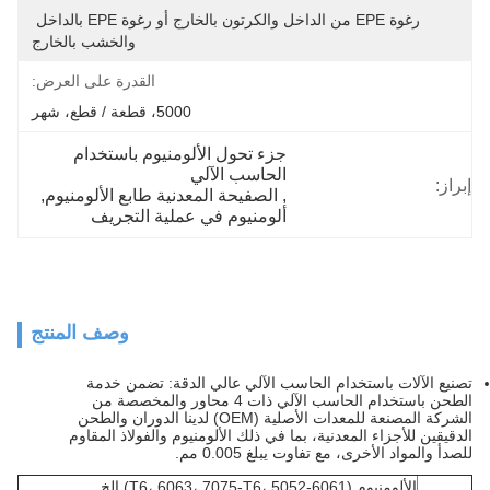
رغوة EPE من الداخل والكرتون بالخارج أو رغوة EPE بالداخل 
والخشب بالخارج
القدرة على العرض:
5000، قطعة / قطع، شهر
جزء تحول الألومنيوم باستخدام 
الحاسب الآلي
إبراز:
, 
الصفيحة المعدنية طابع الألومنيوم
, 
ألومنيوم في عملية التجريف
وصف المنتج
تصنيع الآلات باستخدام الحاسب الآلي عالي الدقة: تضمن خدمة
الطحن باستخدام الحاسب الآلي ذات 4 محاور والمخصصة من
الشركة المصنعة للمعدات الأصلية (OEM) لدينا الدوران والطحن
الدقيقين للأجزاء المعدنية، بما في ذلك الألومنيوم والفولاذ المقاوم
للصدأ والمواد الأخرى، مع تفاوت يبلغ 0.005 مم.
الألومنيوم (6061-T6، 6063، 7075-T6، 5052) إلخ...