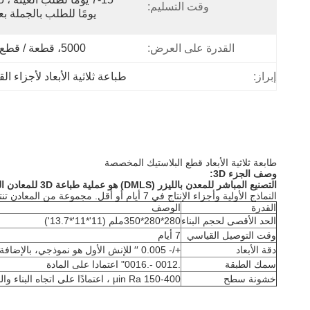
وقت التسليم:
يومًا للطلب بالجملة بع
القدرة على العرض:
5000، قطعة / قطع، شهر
إبراز:
طباعة ثلاثية الأبعاد لأجزاء ال
طابعة ثلاثية الأبعاد قطع البلاستيك المخصصة
وصف الجزء 3D:
التصنيع المباشر للمعدن بالليزر (DMLS) هو عملية طباعة 3D للمعادن الصناعية التي تبني المعدن الوظيفي بالكامل
النماذج الأولية وأجزاء الإنتاج في 7 أيام أو أقل. مجموعة من المعادن تنتج أجزاء نهائية يمكن استخدامها للتطبيقات النهائية.
القدرة
الوصف
الحد الأقصى لحجم البناء
280*280*350ملم (11'*11'*13.7')
وقت التوصيل القياسي
7 أيام
دقة الأبعاد
+/- 0.005 ′′ للإنش الأول هو نموذجي، بالإضافة إلى +/- 0.002 ′′ لكل إنش بعد ذلك
سمك الطبقة
.0012 -.0016" اعتمادا على المادة
خشونة سطح
150-400 μin Ra ، اعتمادًا على اتجاه البناء والمواد المستخدمة في البناء