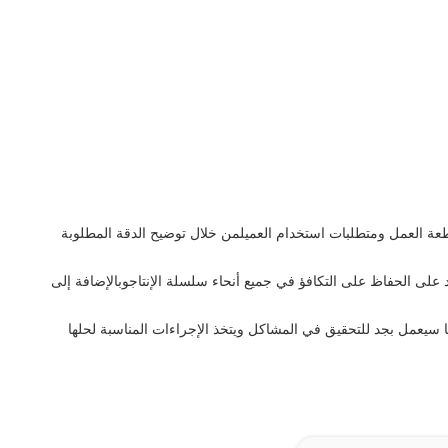
ة العمل ومتطلبات استخدام العميلمن خلال توضيح الدقة المطلوبة
 على الحفاظ على التكافؤ في جميع أنحاء سلسلة الإنتاجوبالإضافة إلى
 التقاط صور للمشاكل وإبلاغنا فورا.ثم سنقدم ردود الفعل اللازمة لمهندسيننا ومراقبة الجودة (QC) الإداراتفريقنا سيعمل بجد للتحقيق في المشاكل ويتخذ الإجراءات المناسبة لحلها