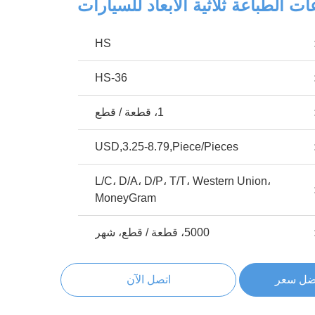
ت الطباعة ثلاثية الأبعاد للسيارات
HS
HS-36
1، قطعة / قطع
USD,3.25-8.79,Piece/Pieces
L/C، D/A، D/P، T/T، Western Union،
MoneyGram
5000، قطعة / قطع، شهر
ضل سعر
اتصل الآن