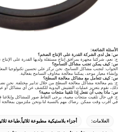
الأسئلة الشائعة:
س: هل لدى الشركة القدرة على الإنتاج الضخم؟
ج: نعم، شركتنا مجهزة بمرافق إنتاج مستقلة ولديها القدرة على الإنتاج
س: كيف يمكن تجنب مشاكل التسامح؟
الجواب: لتجنب مشاكل التسامح، نحن نركز على تحسين تكنولوجيا المع
وإنشاء معيار موحد، يمكننا معالجة مخاوف التسامح بفعالية.
س: كيف تتعامل مع مشاكل معالجة السطح؟
ج: يتم معالجة مشاكل معالجة السطح من خلال تدابير مختلفة. نحن نضمن 
ذلك، نقوم بتعزيز عمليات التفتيش اليدوية للكشف عن أي مشاكل أو ع
س: ماذا يجب أن نفعل إذا تلقينا منتجات معيبة؟
في أقرب وقت ممكن. رضاك مهم بالنسبة لنا،ونحن ملتزمون بمعالجة أي
العلامات:
أجزاء بلاستيكية مطبوعة ثلاثياً,طباعة ثلاثية الأبعا