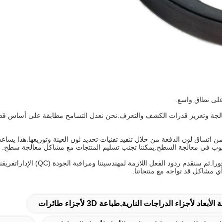
 على نطاق واسع.
الجة وتعزيز قدرات الكشف والتعرف.نحن نعدل التسامح مطابقة على أساس قطع
اتساق لون الدفعة من خلال تنفيذ تقنيات تحديد لون العينة وتوزيعها.هذا يساعد
يوب في معالجة السطح.يمكننا تجنب تسليم المنتجات مع مشاكل معالجة سطح.
ج: في حال تلقيت منتجات معيبة، يرجى
 مشاكل قد تواجه مع منتجاتنا.
د لأجزاء الدراجات النارية,طباعة 3D لأجزاء طائرات