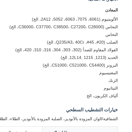
المعادن
الألومنيوم (6061، 7075، 6063، 5052، 2A12، الخ)
النحاس (C36000، C37700، C38500، C27200، C28000، الخ)
النحاس
الصلب (20#، 45#، Q235/A3، 40Cr، الخ)
الفولاذ المقاوم للصدأ (302، 303، 304، 316، 310، 420، الخ)
الحديد (1213, 12L14, 1215, الخ)
البرونز (C51000، C521000، C54400، الخ)
المغنيسيوم
الزنك
التيتانيوم
ألياف الكربون، الخ
خيارات التشطيب السطحي
الشفافية/الوان المزودة بالأنوديز، الصلبة المزودة بالأنوديز، الطلاء، 