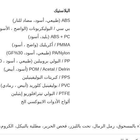
البلاستيك
ABS (طبيعي، أسود، مضاد للنار)
بي سي / البوليكربونات (الواضح ، الأسود
ABS + PC (بليد، أسود)
PMMA / أكريليك (واضح ، أسود)
PA/Nylon (طبيعي، أسود، 30%GF)
PP / البولي بروبيلين (طبيعي ، أسود ، 20% GF)
POM / Acetal / Delrin (أسود، أبيض)
PPS / كبريتات البوليفينيلين
PVC / بوليفينيل كلوريد (أبيض ، رمادي)
PTFE / البولي تيترافلوريو إيثيلين
ألواح الأدوات الايبوكسي الخ
الطلاء بالمسحوق، رمل الرمال، نحت بالليزر، فحص الحرير، مطلية بالنيكل، الكروم