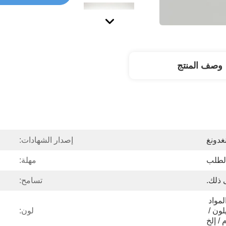
وصف المنتج
غدونغ
إصدار الشهادات:
لطلب
مهلة:
 ذلك.
تسامح:
الحديد والسبائك والزنك والمواد 
الخاصة الأخرى: لوسيت / نايلون / 
لون:
م / إلخ