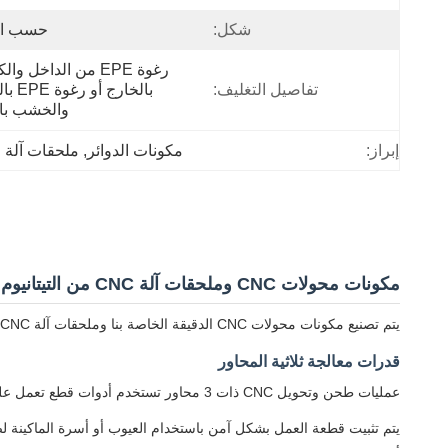
شكل:
حسب ا
تفاصيل التغليف:
والخشب با
إبراز:
مكونات الدوائر
, 
ملحقات آلة ا
مكونات محولات CNC وملحقات آلة CNC من التيتانيوم
يتم تصنيع مكونات محولات CNC الدقيقة الخاصة بنا وملحقات آلة CNC من التيتانيوم باستخدام تكنولوجيا معالجة متقدمة ذات 3 محاور لجودة وأداء متفوق.
قدرات معالجة ثلاثية المحاور
عمليات طحن وتحويل CNC ذات 3 محاور تستخدم أدوات قطع تعمل على طول محور X و Y و Z لإنشاء مكونات دقيقة بدقة استثنائية.
يتم تثبيت قطعة العمل بشكل آمن باستخدام العيوب أو أسرة الماكينة لضم