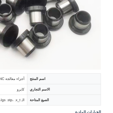
اسم المنتج
أجزاء معالجة CNC مخصصة
الاسم التجاري
كايرو
الصيغ المتاحة
الـ Igs .stp، .x_t، خطوة .prt، .stl، .sldprt، .dwg، .dxf
الخيارات المادية