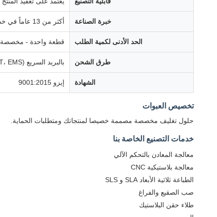
قابلية التصنيع
يعتمد على تعقيد المنتج
خبرة الصناعة
أكثر من 13 عاماً في خدمات التصنيع
الحد الأدنى لكمية الطلب
قطعة واحدة - مخصصة لم
طرق الشحن
بالبريد السريع (DHL، FedEx، UPS، TNT، EMS) ؛ بالبريد الجوي؛ بالبحر؛ ترتيبات الشحن المخصصة متاحة
الشهادة
إيزو 9001:2015
تخصيص العبوات
حلول تغليف مخصصة مصممة خصيصا لمنتجاتك ومتطلبات الحماية.
خدمات التصنيع الخاصة بنا
معالجة المعادن بالتحكم الآلي
معالجة بلاستيكية CNC
الطباعة ثلاثية الأبعاد SLA و SLS
صب الصقيع والفراغ
طلاء حقن البلاستيك