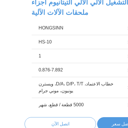
تشغيل الآلي الآلي التيتانيوم أجزاء
ملحقات الآلات الآلية
HONGSINN
HS-10
1
0.876-7.892
خطاب الاعتماد، D/A، D/P، T/T، ويسترن
يونيون، موني جرام
5000 قطعة / قطع، شهر
ضل سعر
اتصل الآن