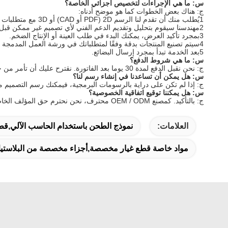
س: ما هي الإجراءات لتخصيص أجزائي الخاصة؟
ج: هناك بعض الخطوات كما هو موضح أدناه:
1يُطلب منك أن تقدم لنا الرسم 2D (PDF أو CAD) أو 3D مع متطلبات مفصلة إضافة ؛
2مهندسنا سيقوم بتحليل وتقديم الدعم الفني لأي تصميم غير ممكن قبل أن يقدم أفضل اقتباس
3بمجرد تأكيد العرض، يمكنك البدء في طلب العينة أو الإنتاج الضخم.
4سيتم تصنيع المنتجات بدقة وفقًا لمتطلباتك في ورشة العمل المدمجة لدينا ويتم فحصها بالكامل قبل شحنها إليك
5بعد الخدمة تبدأ بمجرد إرسال البضائع.
س: ما هي شروط الدفع؟
ج: نحن نقبل الدفع لمدة 30 يوما بعد الفاتورة. نقترح عليك أن تأمر من خلال نظام ضمان التجارة علي بابا مع الدفع عن طريق بطاقة الائتمان، باي بال، أو T / T كما تفضل.
س: هل يمكن أن تساعدنا في إنشاء رسم لنا؟
ج: إذا لم تكن على دراية بالرسومات البرمجية، فيمكنك رسم التصميم مع جميع الأبعا
س: هل يمكننا توقيع اتفاقية الخصوصية؟
ج: بالتأكيد. كمصنع OEM / ODM محترف، نحن نحترم حق المؤلف الخاص بك للغاية.
العلامات:
نموذج الطحن باستخدام الحاسب الآلي,قط
مواد خاصة قطع غيار مخصصة,أجزاء مخصصة من البلاستيك