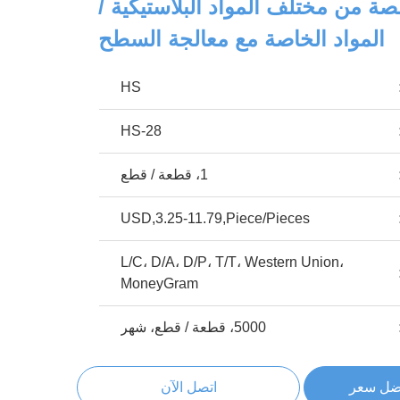
ة من مختلف المواد البلاستيكية /
المواد الخاصة مع معالجة السطح
HS
HS-28
1، قطعة / قطع
USD,3.25-11.79,Piece/Pieces
L/C، D/A، D/P، T/T، Western Union،
MoneyGram
5000، قطعة / قطع، شهر
ضل سعر
اتصل الآن