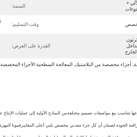
التصنيع باستخدام الحاسب الآلي + 
السمة:
توءات
خصص
وقت التسليم:
رغوة EPE من الداخل والكرتون 
بالخارج أو رغوة EPE بالداخل 
القدرة على العرض:
لخارج
ة
, 
أجزاء مخصصة من البلاستيك
, 
المعالجة السطحية الأجزاء المخصصة
ها.تتناسب مع مواصفات تصميم مختلفةمن النماذج الأولية إلى عمليات الإنتاج 
لمراقبة الجودة لضمان أن كل جزء معدني مخصص يلبي أعلى المعاييرفنيونا المه