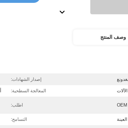
وصف المنتج
غدونغ
إصدار الشهادات:
لآلات
المعالجة السطحية:
أ
OEM 
اطلب:
لعينة
التسامح: