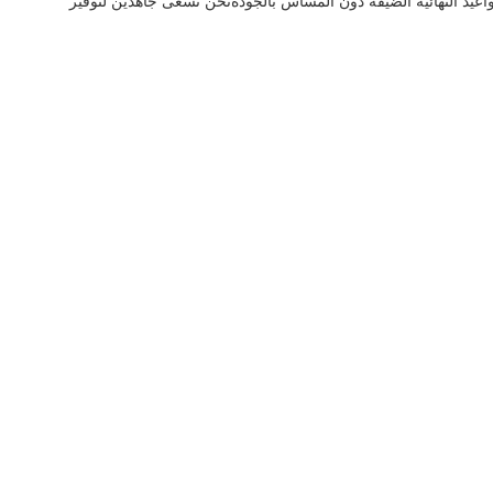
واعيد النهائية الضيقة دون المساس بالجودةنحن نسعى جاهدين لتوفير