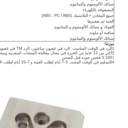
سبائك الألومنيوم والتيتانيوم
المصفوفة بالكهرباء
جميع المعادن + البلاستيك (ABS ، PC / ABS)
الحبة تم تفجيرها
الفولاذ و سبائك الألومنيوم و التيتانيوم
صافية أو ملونة
سبائك الألومنيوم والتيتانيوم
ميزتنا:
1الرد في الوقت المناسب: الرد في غضون ساعتين، الرد TM في غضون 30 دقيقة؛
2أكثر من 13 عاما من الخبرة في مجال معالجة المنتجات المعدنية ومعدات معالجة متقدمة توفير المواد ؛
3.100٪ فحص جودة قبل الشحن
4التسليم في الوقت المحدد: 3-7 أيام لطلب العينة و 7-15 أيام لطلب الكمي بعد تأكيد الطلب