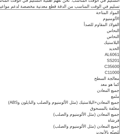
التسليم في الوقت المناسب: نحن نفهم أهمية التسليم في الوقت المناسب 
تسليم في الوقت المناسب من الدقة قطع معدنية مخصصة لدعم مواعيد إن
المواد المتاحة
الألومنيوم
الفولاذ المقاوم للصدأ
النحاس
النحاس
البلاستيك
الحديد
AL6061
SS201
C35600
C11000
معالجة السطح
كما هو معد
جميع المعادن
ملمع
جميع المعادن+البلاستيك (مثل الألومنيوم والصلب والنايلون وABS)
مغلفة بالمسحوق
جميع المعادن (مثل الألومنيوم والصلب)
فرشاة
جميع المعادن (مثل الألومنيوم والصلب)
مُصنّع بالأنوديز