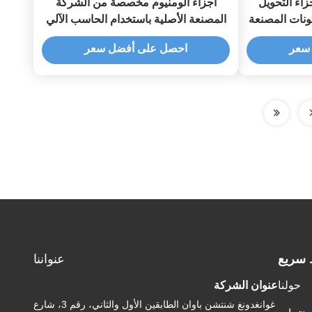
جزاء التحويل
أجزاء ألومنيوم مخصصة من الشركة
مكونات المصنعة
المصنعة الأصلية باستخدام الحاسب الآلي
يل CNC
(CNC) تم إنشاؤها عن طريق التشغيل
سعر
احصل على أفضل سعر
باستخدام الحاسب الآلي وعملية إزالة
الحواف، مكونات ألومنيوم مخصصة
للصناعة
 سريع
عنواننا
حولنا
عنوان الشركة
غوانغدونغ شنتشن باوان الطابقين الأول والثاني، رقم 3، شارع