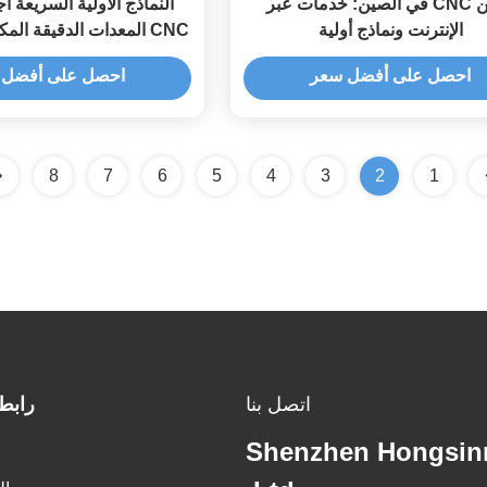
طحن CNC في الصين: خدمات عبر
النماذج الأولية السريعة أ
الإنترنت ونماذج أولية
CNC المعدات الدقيقة ال
حسب الطلب مع عملية التحو
احصل على أفضل سعر
احصل على أفضل 
8
7
6
5
4
3
2
1
اتصل بنا
رابط
Shenzhen Hongsinn