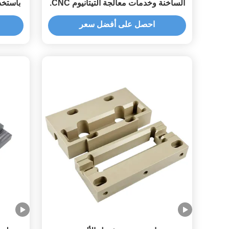
الساخنة وخدمات معالجة التيتانيوم CNC.
باستخد
باستخدا
احصل على أفضل سعر
الأولي