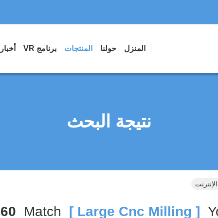
المنزل
حولنا
المنتجات
برنامج VR
أخبار
نتيجة البحث
160
Match
[ Large Cnc Milling ]
Y